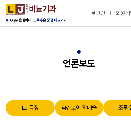
로그인
회원가
언론보도
LJ 특징
4M 코어 확대술
조루