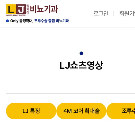
로그인
회원가
LJ쇼츠영상
LJ 특징
4M 코어 확대술
조루