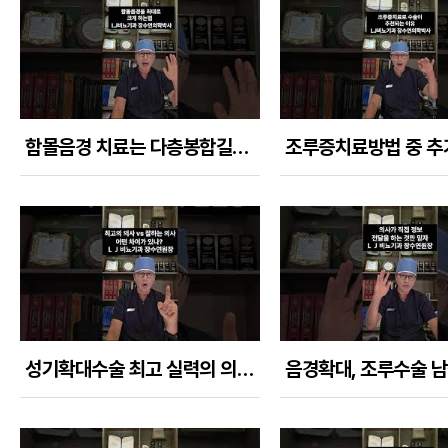
함몰음경 치료는 다층봉합길이연장술과 다이아몬드피부연장술로 최대치를 만들어내야한다
성기확대수술 최고 실력의 의사와 잘하는 결과차이가 어떨까?