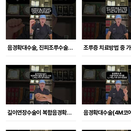
음경확대수술, 진피조루수술만 12,000명 이상 집도하고 나서의 중요하게 느낀점
길이연장수술이 복합음경확대수술에서 필수인 이유들