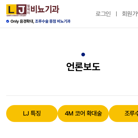
로그인
회원가
언론보도
LJ 특징
4M 코어 확대술
조루