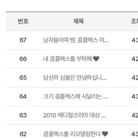
번호
제목
조
67
남자들이여 性 콤플렉스 이겨내고 靑春을 즐겨라
4
66
내 콤플렉스를 부탁해
4
65
당신의 심볼은 안녕하십니까?
4
64
크기 콤플렉스에 시달리는 당신 루저인가요?
4
63
2010 메디컬코리아 대상 수상 - 엘제이비뇨기과
4
62
콤플렉스를 리모델링한다
4