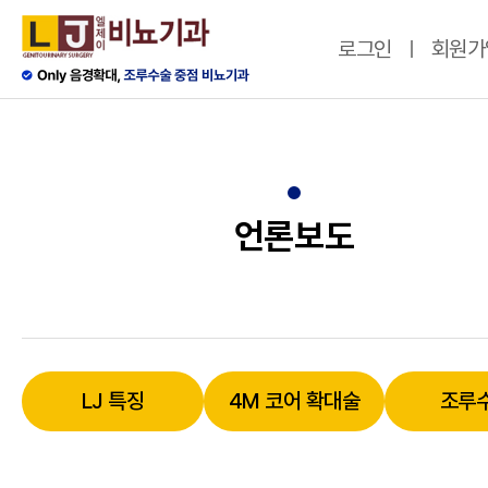
로그인
회원가
언론보도
LJ 특징
4M 코어 확대술
조루