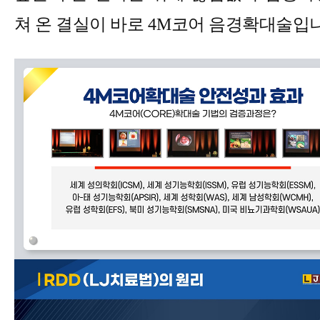
쳐 온 결실이 바로
4M
코어 음경확대술입