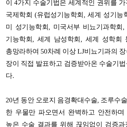
이
4
가지 수술기법은 세계적인 권위를 가
국제학회
(
유럽성기능학회
,
세계 성기능
미 성기능학회
,
미국서부 비뇨기과학회
기능학회
,
세계 남성학회
,
세계 성학회 
총망라하여
50
차례 이상
LJ
비뇨기과의 장
장이 직접 발표하고 검증받아온 수술기법
다
.
20
년 동안 오로지 음경확대수술
,
조루수
한 우물만 파오면서 완벽하고 안전하며
높은 수술 결과를 위해 끊임없이 검증과