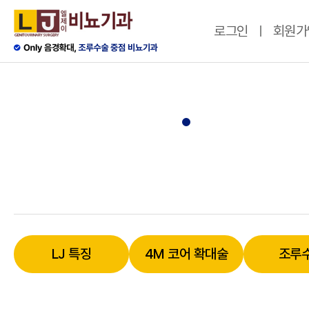
로그인
회원가
LJ 특징
4M 코어 확대술
조루