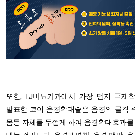
또한
, LJ
비뇨기과에서 가장 먼저 국제
발표한 코어 음경확대술은 음경의 골격 
몸통 자체를 두껍게 하여 음경확대효과를