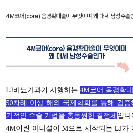
4M코어(core) 음경확대술이 무엇이며 왜 대세 남성수술
본문
LJ
비뇨기과가 시행하는
4M
코어 음경확
50
차례 이상 해외 국제학회를 통해 검증
기적인 수술 기법을 총동원한 결정체
입니
4M
이란 이니셜이
M
으로 시작되는
LJ
가