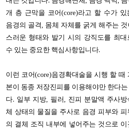
내는 것입니다
.
음경해면체
,
음경 백막
,
음
개 층 근막을 코어
(core)
라고 할 수가 있
음경의 골격
,
몸체 자체를 굵게 해주는 것
스러운 형태와 발기 시의 강직도를 최대
수 있는 중요한 핵심사항입니다
.
이런 코어
(core)
음경확대술을 시행 할 때 
본이 동종 저장진피를 이용해야만 한다는
다
.
일부 지방
,
필러
,
진피 분말액 주사방
체 상태의 물질을 주사로 음경 피부와 피
의 결체 조직 내부에 넣어주는 것으로 이