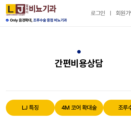
로그인
회원가
간편비용상담
LJ 특징
4M 코어 확대술
조루