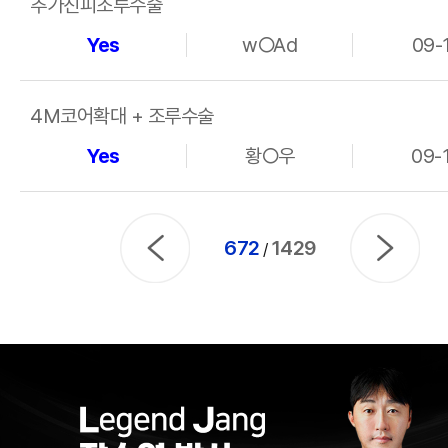
추가진피조루수술
Yes
w○Ad
09-
4M코어확대 + 조루수술
Yes
황○우
09-
672
1429
/