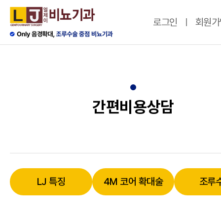
로그인
회원가
간편비용상담
LJ 특징
4M 코어 확대술
조루