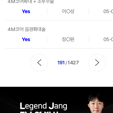
4M코어확대 + 조루수술
Yes
이○성
05-
4M코어 음경확대술
Yes
정○원
05-
191
1427
/