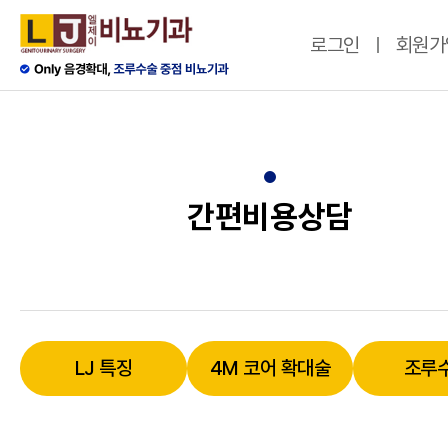
로그인
회원가
간편비용상담
LJ 특징
4M 코어 확대술
조루